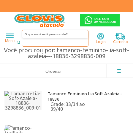
FALE COM
UM VENDEDOR
tamanco-feminino-lia-soft-azaleia---18836-3298836-009
Menu
Login
Carrinho
Você procurou por: tamanco-feminino-lia-soft-
azaleia---18836-3298836-009
Ordenar
Tamanco Feminino Lia Soft Azaleia -
18836
33/34 ao
39/40