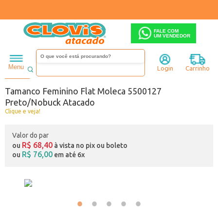
FALE COM
UM VENDEDOR
Feminino
Tamanco
Salto baixo
Menu
Login
Carrinho
Código:
B0442127-027
Tamanco Feminino Flat Moleca 5500127
Preto/Nobuck Atacado
Clique e veja!
Valor do par
R$ 68,40
ou
à vista no pix ou boleto
R$ 76,00
ou
em até 6x