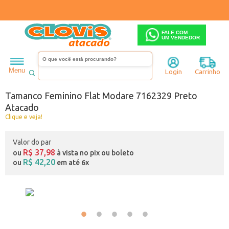
FALE COM
UM VENDEDOR
Feminino
Tamanco
Salto baixo
Menu
Login
Carrinho
Código:
A0442329-001
Tamanco Feminino Flat Modare 7162329 Preto
Atacado
Clique e veja!
Valor do par
R$ 37,98
ou
à vista no pix ou boleto
R$ 42,20
ou
em até 6x