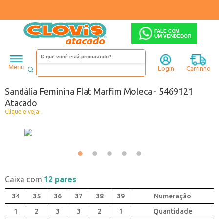
FALE COM
UM VENDEDOR
Feminino
Tamanco
Salto baixo
Menu
Login
Carrinho
Código:
A0449121-092
Sandália Feminina Flat Marfim Moleca - 5469121
Atacado
Clique e veja!
Caixa com
12 pares
34
35
36
37
38
39
1
2
3
3
2
1
Quantidade