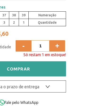
res
37
38
39
3
2
1
Quantidade
,60
-
+
Só restam 1 em estoque!
COMPRAR
a o prazo de entrega
OK
Fale pelo WhatsApp