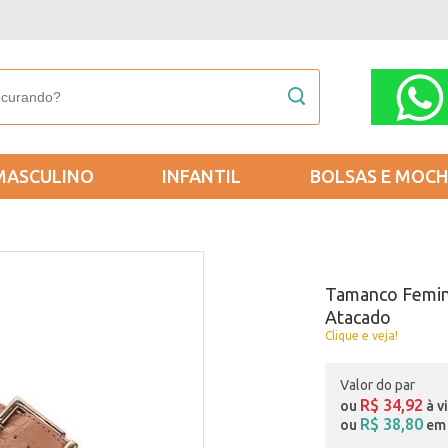
MASCULINO
INFANTIL
BOLSAS E MOCH
Tamanco Femini
Atacado
Clique e veja!
Valor do par
R$ 34,92
ou
à v
R$ 38,80
ou
em 