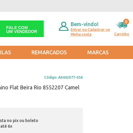
0
Bem-vindo!
FALE COM
Entrar ou Cadastrar-se
UM VENDEDOR
Carrinho
Minha conta
ILAS
REMARCADOS
MARCAS
Código:
A0442077-056
no Flat Beira Rio 8552207 Camel
ista no pix ou boleto
até 6x