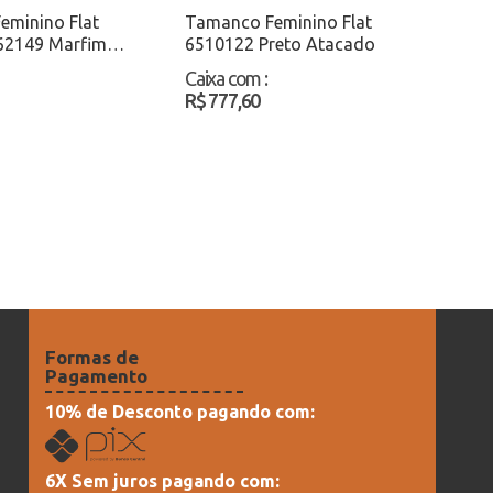
eminino Flat
Tamanco Feminino Flat
62149 Marfim
6510122 Preto Atacado
Caixa com
:
R$ 777,60
Formas de
Pagamento
10% de Desconto pagando com:
6X Sem juros pagando com: