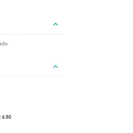
Não sei o CEP
cado
 6.90