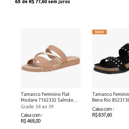
6X de
R$ 77,60
sem juros
Tamanco Feminino Flat
Tamanco Feminin
Modare 7162332 Salmão
Beira Rio 852313
Atacado
Preto/Camurça A
34 ao 39
Caixa com
:
R$ 837,60
Caixa com
:
R$ 468,00