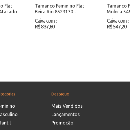
o Flat
Tamanco Feminino Flat
Tamanco F
Atacado
Beira Rio 8523130
Moleca 54
Preto/Camurça Atacado
Atacado
Caixa com
:
Caixa com
:
R$ 837,60
R$ 547,20
tegorias
Destaque
eminino
Mais Vendidos
asculino
Lançamentos
fantil
Promoção