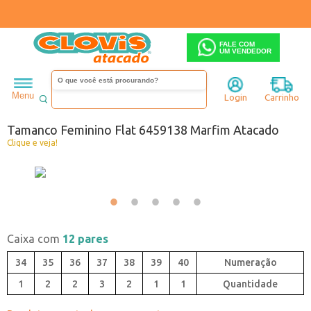
FALE COM
UM VENDEDOR
Feminino
Tamanco
Salto baixo
Menu
Login
Carrinho
Código:
0443840-092
Tamanco Feminino Flat 6459138 Marfim Atacado
Clique e veja!
Caixa com
12 pares
34
35
36
37
38
39
40
1
2
2
3
2
1
1
Quantidade