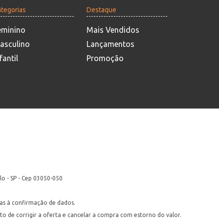
tegorias
Destaque
eminino
Mais Vendidos
asculino
Lançamentos
fantil
Promoção
lo - SP - Cep 03050-050
itas à confirmação de dados.
ito de corrigir a oferta e cancelar a compra com estorno do valor.