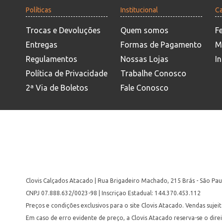
Políticas
Institucional
Ca
Trocas e Devoluções
Quem somos
F
Entregas
Formas de Pagamento
M
Regulamentos
Nossas Lojas
In
Política de Privacidade
Trabalhe Conosco
2ª Via de Boletos
Fale Conosco
Clovis Calçados Atacado | Rua Brigadeiro Machado, 215 Brás - São Pau
CNPJ 07.888.632/0023-98 | Inscriçao Estadual: 144.370.453.112
Preços e condições exclusivos para o site Clovis Atacado. Vendas suje
Em caso de erro evidente de preço, a Clovis Atacado reserva-se o dire