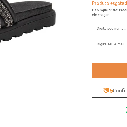
Confir
Não sei o CEP