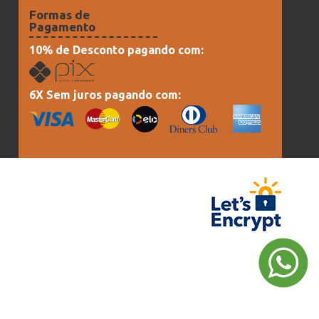
Formas de
Pagamento
10% de Desconto pagando com:
6X Sem juros pagando com: