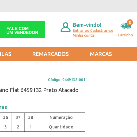
0
Bem-vindo!
FALE COM
Entrar ou Cadastrar-se
UM VENDEDOR
Carrinho
Minha conta
ILAS
REMARCADOS
MARCAS
Código:
0449132-001
ino Flat 6459132 Preto Atacado
res
36
37
38
3
2
1
Quantidade