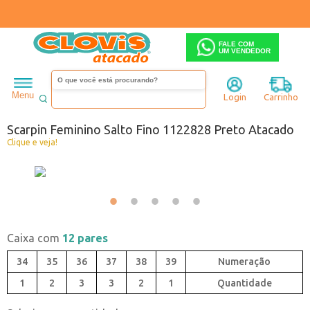
FALE COM
UM VENDEDOR
Feminino
Scarpin
Salto médio
Menu
Login
Carrinho
Código:
A0448828-001
Scarpin Feminino Salto Fino 1122828 Preto Atacado
Clique e veja!
Caixa com
12 pares
34
35
36
37
38
39
1
2
3
3
2
1
Quantidade