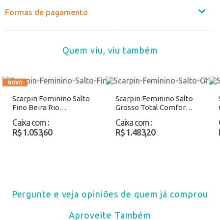
Formas de pagamento
Quem viu, viu também
Scarpin Feminino Salto
Scarpin Feminino Salto
Fino Beira Rio
Grosso Total Comfort
40761330 Chocolate
Ramarim 2662103
Caixa com
:
Caixa com
:
Atacado
Preto Atacado
R$ 1.053,60
R$ 1.483,20
Pergunte e veja opiniões de quem já comprou
Aproveite Também