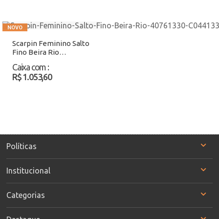
Scarpin Feminino Salto
Fino Beira Rio
40761330 Preto
Caixa com
:
Atacado
R$ 1.053,60
Políticas
Institucional
Categorias