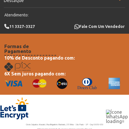
Destaque
Atendimento:
11 3327-3327
Fale Com Um Vendedor
Formas de
Pagamento
10% de Desconto pagando com:
6X Sem juros pagando com:
Clovis Calçados Atacado | Rua Brigadeiro Machado, 215 Brás - São Paulo - SP - Cep 03050-050