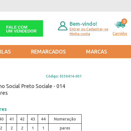
0
Bem-vindo!
FALE COM
Entrar ou Cadastrar-se
UM VENDEDOR
Carrinho
Minha conta
ILAS
REMARCADOS
MARCAS
Código:
0330414-001
o Social Preto Sociale - 014
ares
res
40
41
42
43
44
2
2
2
1
1
pares