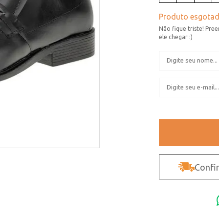
Confir
Não sei o CEP