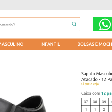
MASCULINO
INFANTIL
BOLSAS E MOCH
Sapato Masculin
Atacado - 12 P
Clique e veja!
Caixa com
12 pa
37
38
39
1
1
2