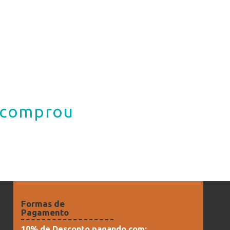
á comprou
Formas de
Pagamento
10% de Desconto pagando com: