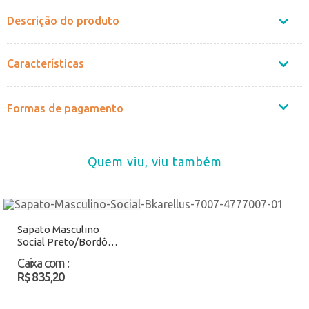
Descrição do produto
Características
Formas de pagamento
Quem viu, viu também
Sapato Masculino
Social Preto/Bordô
Bkarellus - 7007
Caixa com
:
Atacado
R$ 835,20