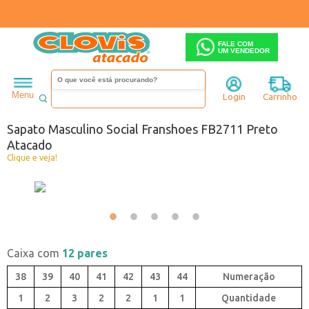
FALE COM
UM VENDEDOR
Masculino
Sapato
Menu
Login
Carrinho
Código:
8528711-001
Sapato Masculino Social Franshoes FB2711 Preto
Atacado
Clique e veja!
Caixa com
12 pares
38
39
40
41
42
43
44
1
2
3
2
2
1
1
Quantidade