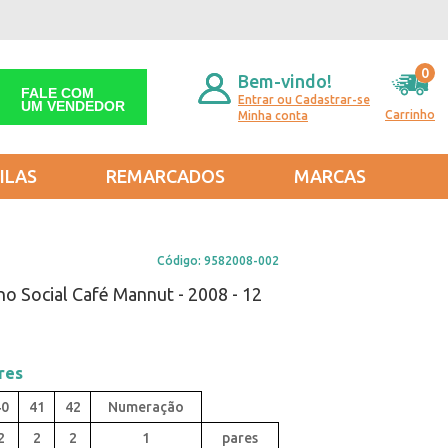
0
Bem-vindo!
FALE COM
Entrar ou Cadastrar-se
UM VENDEDOR
Carrinho
Minha conta
ILAS
REMARCADOS
MARCAS
Código:
9582008-002
o Social Café Mannut - 2008 - 12
res
40
41
42
2
2
2
1
pares