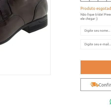
Confir
Não sei o CEP