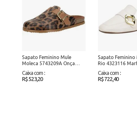
Sapato Feminino Mule
Sapato Feminino 
Moleca 5743209A Onça
Rio 4323116 Mar
Atacado
Atacado
Caixa com
:
Caixa com
:
R$ 523,20
R$ 722,40