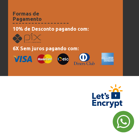
Formas de
Pagamento
10% de Desconto pagando com:
6X Sem juros pagando com: