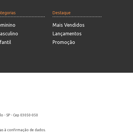
tegorias
Destaque
eminino
Mais Vendidos
asculino
Lançamentos
fantil
Promoção
lo - SP - Cep 03050-050
itas à confirmação de dados.