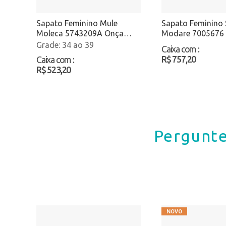
Sapato Feminino Mule
Sapato Feminino 
Moleca 5743209A Onça
Modare 7005676
Atacado
Atacado
34 ao 39
Caixa com
:
R$ 757,20
Caixa com
:
R$ 523,20
Pergunte