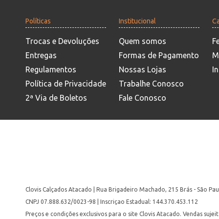
Políticas
Institucional
Ca
Trocas e Devoluções
Quem somos
F
Entregas
Formas de Pagamento
M
Regulamentos
Nossas Lojas
In
Política de Privacidade
Trabalhe Conosco
2ª Via de Boletos
Fale Conosco
Clovis Calçados Atacado | Rua Brigadeiro Machado, 215 Brás - São Pau
CNPJ 07.888.632/0023-98 | Inscriçao Estadual: 144.370.453.112
Preços e condições exclusivos para o site Clovis Atacado. Vendas suje