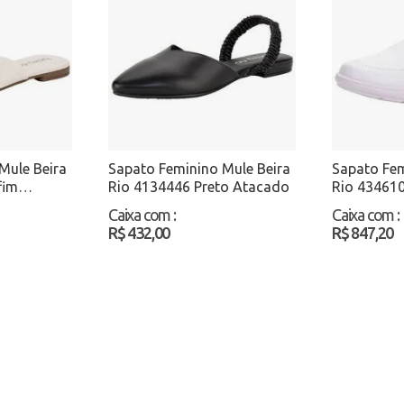
Mule Beira
Sapato Feminino Mule Beira
Sapato Fem
fim
Rio 4134446 Preto Atacado
Rio 43461
Atacado
Caixa com
:
Caixa com
:
R$ 432,00
R$ 847,20