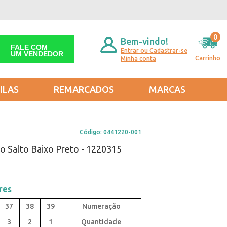
0
Bem-vindo!
FALE COM
Entrar ou Cadastrar-se
UM VENDEDOR
Carrinho
Minha conta
ILAS
REMARCADOS
MARCAS
Código:
0441220-001
o Salto Baixo Preto - 1220315
res
37
38
39
3
2
1
Quantidade