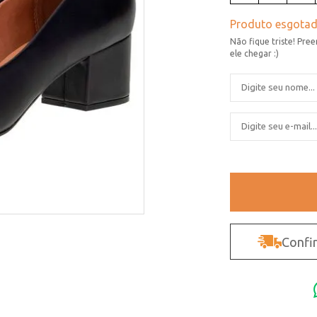
Confir
Não sei o CEP