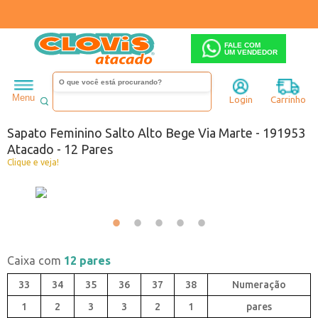
FALE COM
UM VENDEDOR
Feminino
Sandália
Salto alto
Menu
Login
Carrinho
Código:
5831953-073
Sapato Feminino Salto Alto Bege Via Marte - 191953
Atacado - 12 Pares
Clique e veja!
Caixa com
12 pares
33
34
35
36
37
38
1
2
3
3
2
1
pares