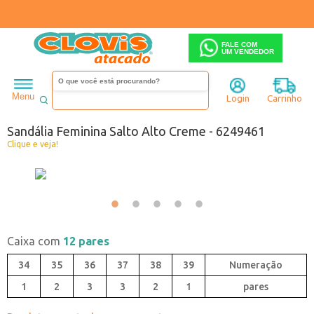
FALE COM
UM VENDEDOR
Feminino
Sandália
Salto alto
Menu
Login
Carrinho
Código:
0449461-044
Sandália Feminina Salto Alto Creme - 6249461
Clique e veja!
Caixa com
12 pares
34
35
36
37
38
39
1
2
3
3
2
1
pares