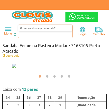
FALE COM
UM VENDEDOR
Feminino
Sandália
Rasteira
Menu
Login
Carrinho
Código:
0441633E-001
Sandália Feminina Rasteira Modare 7163105 Preto
Atacado
Clique e veja!
Caixa com
12 pares
34
35
36
37
38
39
1
2
3
3
2
1
Quantidade