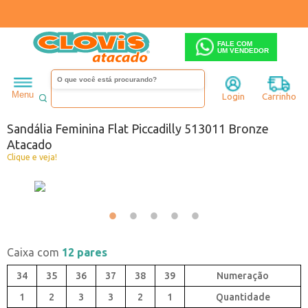
FALE COM
UM VENDEDOR
Feminino
Sandália
Rasteira
Menu
Login
Carrinho
Código:
0083011-028
Sandália Feminina Flat Piccadilly 513011 Bronze
Atacado
Clique e veja!
Caixa com
12 pares
34
35
36
37
38
39
1
2
3
3
2
1
Quantidade