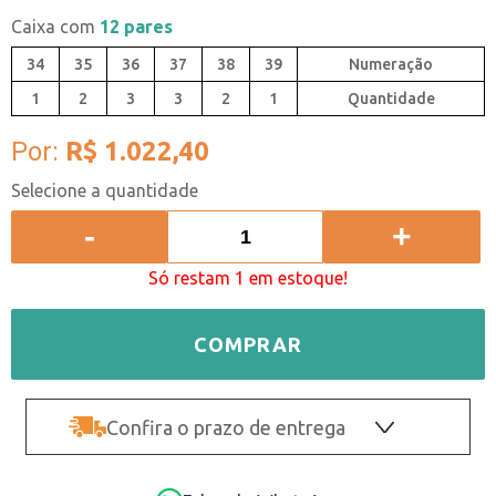
Caixa com
12 pares
34
35
36
37
38
39
1
2
3
3
2
1
Quantidade
Por:
R$ 1.022,40
-
+
Só restam 1 em estoque!
COMPRAR
Confira o prazo de entrega
OK