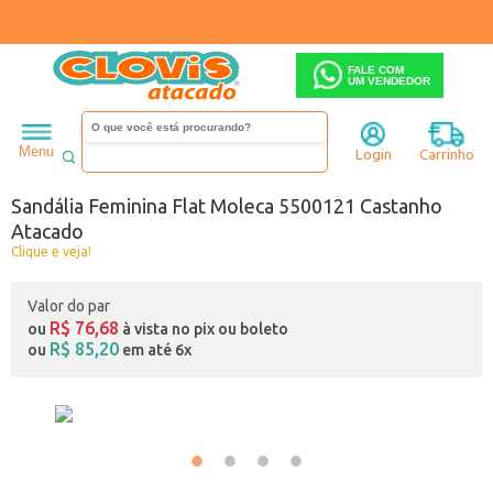
FALE COM
UM VENDEDOR
Feminino
Sandália
Salto baixo
Menu
Login
Carrinho
Código:
B0445122-080
Sandália Feminina Flat Moleca 5500121 Castanho
Atacado
Clique e veja!
Valor do par
R$ 76,68
ou
à vista no pix ou boleto
R$ 85,20
ou
em até 6x