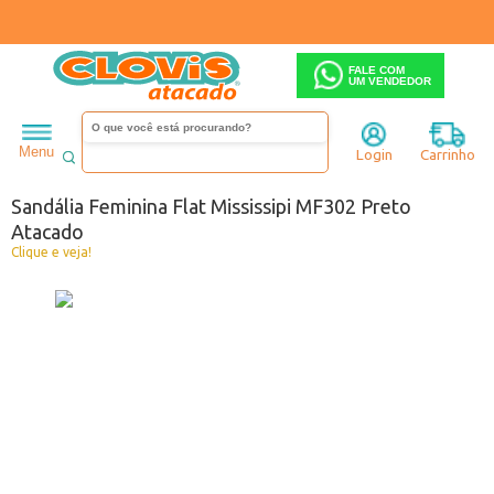
FALE COM
UM VENDEDOR
Feminino
Sandália
Salto baixo
Menu
Login
Carrinho
Código:
0643302-001
Sandália Feminina Flat Mississipi MF302 Preto
Atacado
Clique e veja!