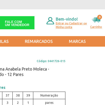
0
Bem-vindo!
FALE COM
Entrar ou Cadastrar-se
UM VENDEDOR
Carrinho
Minha conta
ILAS
REMARCADOS
MARCAS
Código:
0441726-015
ina Anabela Preto Moleca -
o - 12 Pares
res
37
38
39
3
2
1
pares