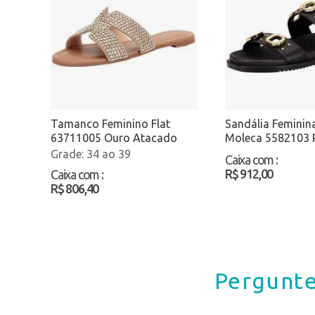
Tamanco Feminino Flat
Sandália Feminina
63711005 Ouro Atacado
Moleca 5582103 
Atacado
34 ao 39
Caixa com
:
R$ 912,00
Caixa com
:
R$ 806,40
Pergunte