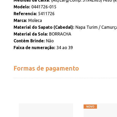
Medidas da Caixa
(Alt/Larg/Comp: 31x42x63) Peso (k
Modelo
0441726-015
Referencia
5411726
Marca
Moleca
Material do Sapato (Cabedal)
Napa Turim / Camurça
Material da Sola
BORRACHA
Contém Brinde
Não
Faixa de numeração
34 ao 39
Formas de pagamento