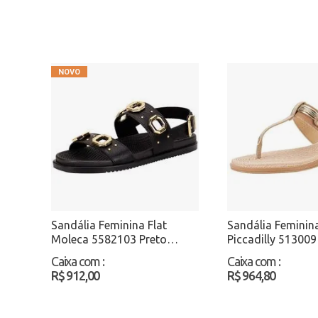
Sandália Feminina Flat
Sandália Feminina
Moleca 5582103 Preto
Piccadilly 51300
Atacado
Atacado
Caixa com
:
Caixa com
:
R$ 912,00
R$ 964,80