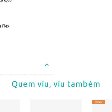
g) 8,85
 Flex
Quem viu, viu também