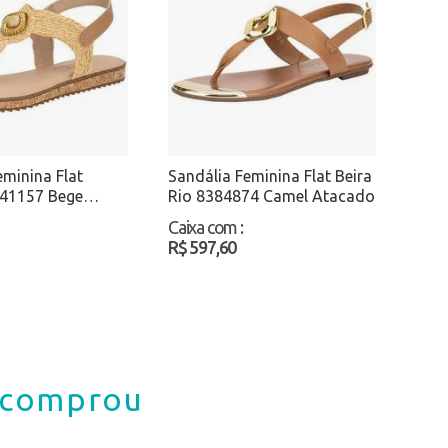
eminina Flat
Sandália Feminina Flat Beira
41157 Bege
Rio 8384874 Camel Atacado
Caixa com
:
R$ 597,60
á comprou