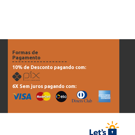
Formas de
Pagamento
10% de Desconto pagando com:
6X Sem juros pagando com: