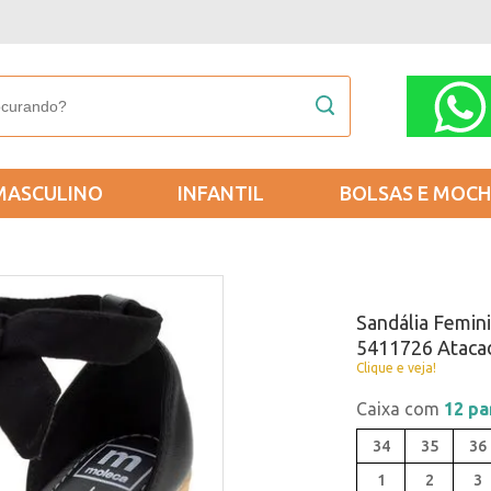
MASCULINO
INFANTIL
BOLSAS E MOCH
Sandália Femin
5411726 Atacad
Clique e veja!
Caixa com
12 pa
34
35
36
1
2
3