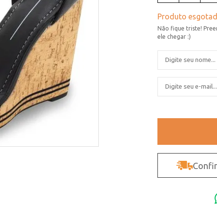
Confir
Não sei o CEP