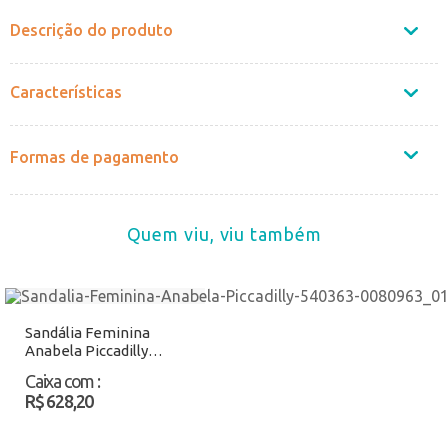
Descrição do produto
Características
Formas de pagamento
Quem viu, viu também
Sandália Feminina
Anabela Piccadilly
540363 Preto/Bege
Caixa com
:
Atacado
R$ 628,20