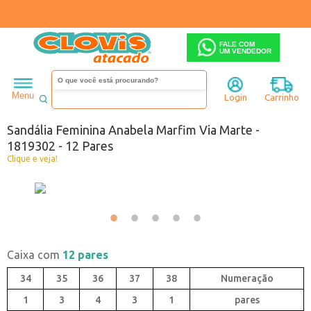
FALE COM
UM VENDEDOR
Feminino
Sandália
Anabela
Menu
Login
Carrinho
Código:
5830193-092
Sandália Feminina Anabela Marfim Via Marte -
1819302 - 12 Pares
Clique e veja!
Caixa com
12 pares
34
35
36
37
38
1
3
4
3
1
pares