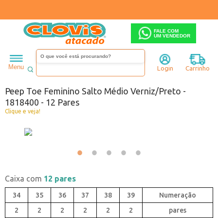
FALE COM
UM VENDEDOR
Feminino
Peep toe
Salto médio
Menu
Login
Carrinho
Código:
0448400B-023
Peep Toe Feminino Salto Médio Verniz/Preto -
1818400 - 12 Pares
Clique e veja!
Caixa com
12 pares
34
35
36
37
38
39
2
2
2
2
2
2
pares