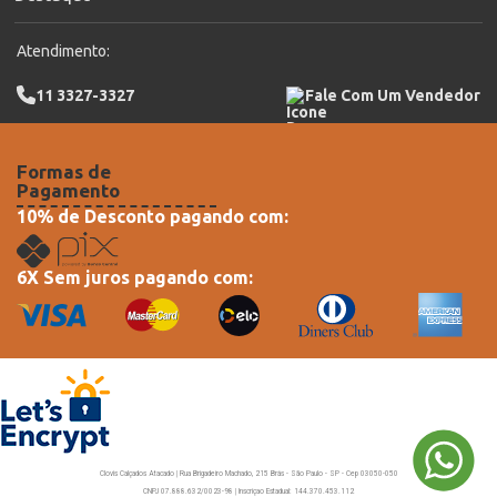
Atendimento:
11 3327-3327
Fale Com Um Vendedor
Formas de
Pagamento
10% de Desconto pagando com:
6X Sem juros pagando com:
Clovis Calçados Atacado | Rua Brigadeiro Machado, 215 Brás - São Paulo - SP - Cep 03050-050
CNPJ 07.888.632/0023-98 | Inscriçao Estadual: 144.370.453.112