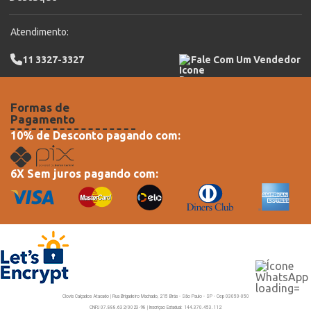
Atendimento:
11 3327-3327
Fale Com Um Vendedor
Formas de
Pagamento
10% de Desconto pagando com:
6X Sem juros pagando com:
Clovis Calçados Atacado | Rua Brigadeiro Machado, 215 Brás - São Paulo - SP - Cep 03050-050
CNPJ 07.888.632/0023-98 | Inscriçao Estadual: 144.370.453.112