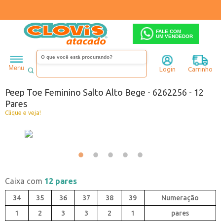
FALE COM
UM VENDEDOR
Feminino
Peep toe
Salto alto
Menu
Login
Carrinho
Código:
0442256-073
Peep Toe Feminino Salto Alto Bege - 6262256 - 12
Pares
Clique e veja!
Caixa com
12 pares
34
35
36
37
38
39
1
2
3
3
2
1
pares