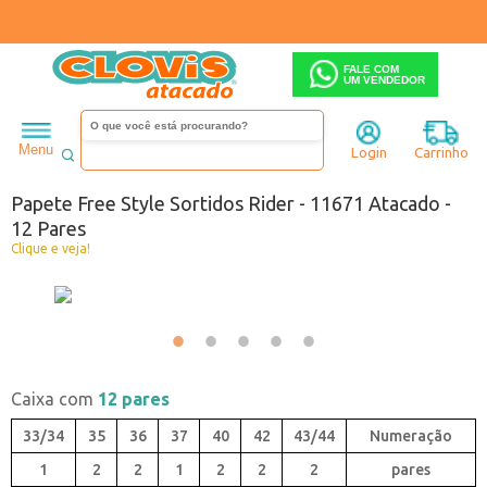
FALE COM
UM VENDEDOR
Masculino
Sandália
Menu
Login
Carrinho
Código:
3291671-055
Papete Free Style Sortidos Rider - 11671 Atacado -
12 Pares
Clique e veja!
Caixa com
12 pares
33/34
35
36
37
40
42
43/44
1
2
2
1
2
2
2
pares