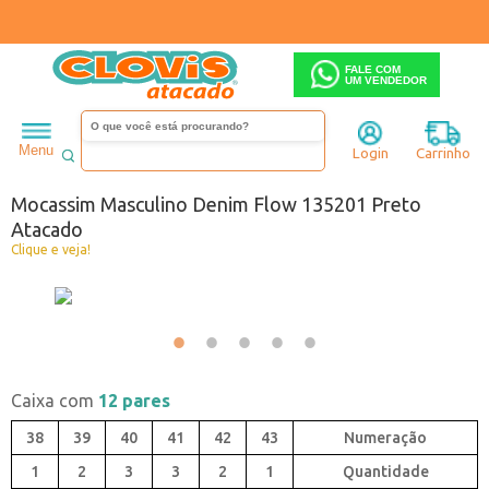
FALE COM
UM VENDEDOR
Masculino
Mocassim
Menu
Login
Carrinho
Código:
2625238-001
Mocassim Masculino Denim Flow 135201 Preto
Atacado
Clique e veja!
Caixa com
12 pares
38
39
40
41
42
43
1
2
3
3
2
1
Quantidade