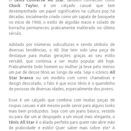
O
tênis Converse All Star
, também conhecido como
Chuck Taylor
, é um calçado casual que tem
desempenhado um papel significativo na cultura pop há
décadas. Inicialmente criado como um sapato de basquete
no início de 1900, o estilo de algodão macio e solado de
borracha permaneceu praticamente inalterado no último
século.
Adotado por inúmeras subculturas e sendo símbolo de
diversas tendências, o All Star tem sido uma peça de
destaque para muitas gerações graças ao seu estilo
versátil, que continua a ser muito popular até hoje.
Praticamente todo homem ou mulher já teve pelo menos
um par de desse tênis ao longo da vida. Seja o icônico
All
Star branco
ou um modelo com cores chamativas e
design descolado, o fato é que esse tênis é o queridinho
de pessoas de diversas idades, especialmente dos jovens.
Esse é um calçado que combina com muitas peças de
roupas casuais e até mesmo pode servir para alguns looks
mais bem produzidos. Seja com um jeans básico, vestido
ou para dar um ar despojado a um visual mais elegante, o
tênis All Star
é o aliado perfeito para quem não abre mão
de praticidade e estilo! Quer saber mais sobre ele? A