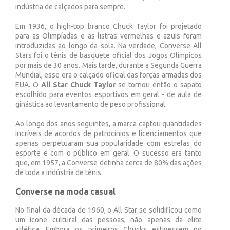
indústria de calçados para sempre.
Em 1936, o high-top branco Chuck Taylor foi projetado
para as Olimpíadas e as listras vermelhas e azuis foram
introduzidas ao longo da sola. Na verdade, Converse All
Stars foi o tênis de basquete oficial dos Jogos Olímpicos
por mais de 30 anos. Mais tarde, durante a Segunda Guerra
Mundial, esse era o calçado oficial das forças armadas dos
EUA. O
All Star Chuck Taylor
se tornou então o sapato
escolhido para eventos esportivos em geral - de aula de
ginástica ao levantamento de peso profissional.
Ao longo dos anos seguintes, a marca captou quantidades
incríveis de acordos de patrocínios e licenciamentos que
apenas perpetuaram sua popularidade com estrelas do
esporte e com o público em geral. O sucesso era tanto
que, em 1957, a Converse detinha cerca de 80% das ações
de toda a indústria de tênis.
Converse na moda casual
No final da década de 1960, o All Star se solidificou como
um ícone cultural das pessoas, não apenas da elite
atlética. Embora os primeiros Chucks estivessem no