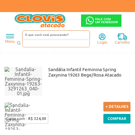
FALE COM
UM VENDEDOR
Infantil
Zaxy
Menu
Login
Carrinho
Ordenar
Filtrar
Sandália Infantil Feminina Spring
Zaxynina 19263 Bege/Rosa Atacado
+ DETALHES
Caixa com
:
R$ 324,00
COMPRAR