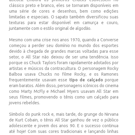
clássico preto e branco, eles se tornaram disponíveis em
uma série de cores e desenhos, bem como edições
limitadas e especiais. O sapato também diversificou suas
texturas para estar disponível em camurça e couro,
juntamente com o estilo original de algodão.
Mesmo com uma crise nos anos 1970, quando a Converse
começou a perder seu domínio no mundo dos esportes
devido à chegada de grandes marcas voltadas para esse
setor, o All Star não deixou de ser uma tendência. Isso
porque os Chuck Taylors foram rapidamente adotados por
artistas e músicos da contracultura. O personagem Rocky
Balboa usava Chucks no filme Rocky, e os Ramones
frequentemente usavam esse
tipo de calçado
porque
eram baratos. Além disso, personagens icônicos do cinema
como Marty McFly e Michael Myers usavam All Star em
seus filmes, promovendo o tênis como um calçado para
jovens rebeldes.
Símbolo do punk rock e, mais tarde, do grunge do Nirvana
de Kurt Cobain, o tênis All Star ganhou de vez o público
adolescente e jovem dos anos 90. E o sucesso continua
até hoje! Com suas cores tradicionais e lançando linhas