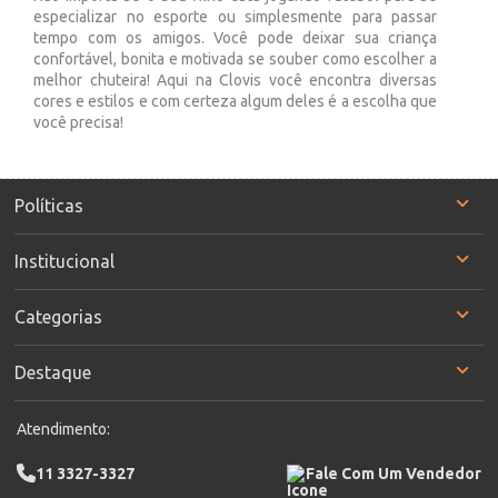
especializar no esporte ou simplesmente para passar
tempo com os amigos. Você pode deixar sua criança
confortável, bonita e motivada se souber como escolher a
melhor chuteira! Aqui na Clovis você encontra diversas
cores e estilos e com certeza algum deles é a escolha que
você precisa!
Políticas
Institucional
Categorias
Destaque
Atendimento:
11 3327-3327
Fale Com Um Vendedor