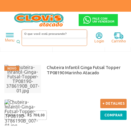
FALE COM
UM VENDEDOR
Infantil
Menino
Chuteira
Menu
Login
Carrinho
Ordenar
Filtrar
Chuteira Infantil Ginga Futsal Topper
TP08190 Marinho Atacado
+ DETALHES
Caixa com
:
R$ 708,00
COMPRAR