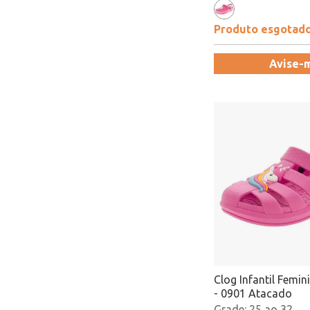
Produto esgotad
Avise-
Clog Infantil Femini
- 0901 Atacado
25 ao 32