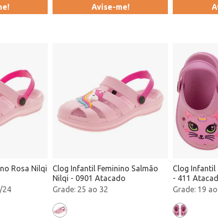
me!
Avise-me!
A
ino Rosa Nilqi
Clog Infantil Feminino Salmão
Clog Infantil
Nilqi - 0901 Atacado
- 411 Ataca
/24
25 ao 32
19 ao