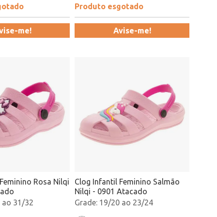
gotado
Produto esgotado
vise-me!
Avise-me!
 Feminino Rosa Nilqi
Clog Infantil Feminino Salmão
cado
Nilqi - 0901 Atacado
 ao 31/32
19/20 ao 23/24