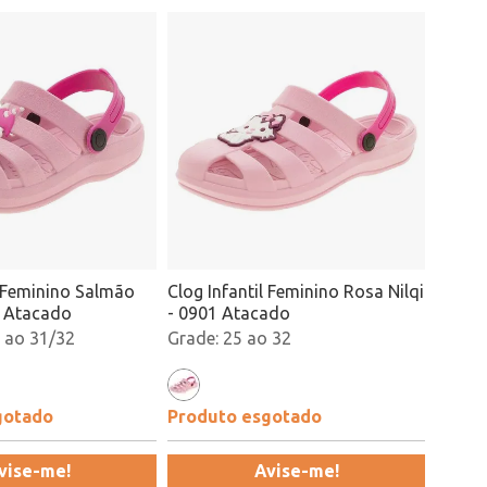
l Feminino Salmão
Clog Infantil Feminino Rosa Nilqi
0 Atacado
- 0901 Atacado
 ao 31/32
25 ao 32
gotado
Produto esgotado
vise-me!
Avise-me!