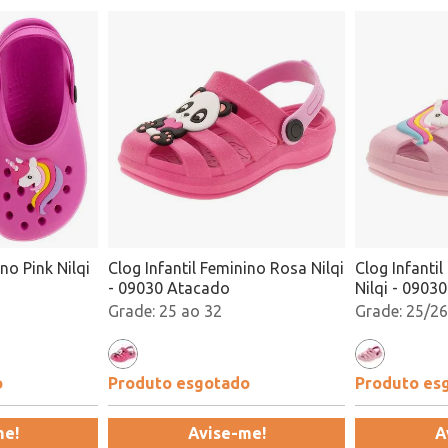
no Pink Nilqi
Clog Infantil Feminino Rosa Nilqi
Clog Infanti
- 09030 Atacado
Nilqi - 0903
25 ao 32
25/26
o
Produto esgotado
Produto es
me!
Avise-me!
A