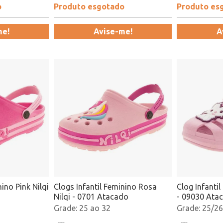
o
Produto esgotado
Produto es
me!
Avise-me!
A
nino Pink Nilqi
Clogs Infantil Feminino Rosa
Clog Infantil
Nilqi - 0701 Atacado
- 09030 Ata
25 ao 32
25/26