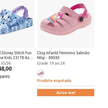
l Disney Stitch Fun
Clog Infantil Feminino Salmão
ne Kids 23178 Azul
Nilqi - 09030
 35/36
19 ao 24
48,00
 pares
:
Produto esgotado
Avise-me!