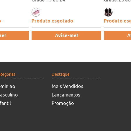
o
Produto esgotado
Produto es
me!
Avise-me!
A
tegorias
Destaque
eminino
Mais Vendidos
asculino
Lançamentos
fantil
Promoção