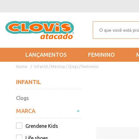
LANÇAMENTOS
FEMININO
Infantil
Menina
Clogs
feminino
INFANTIL
Clogs
MARCA
Grendene Kids
Life shoes