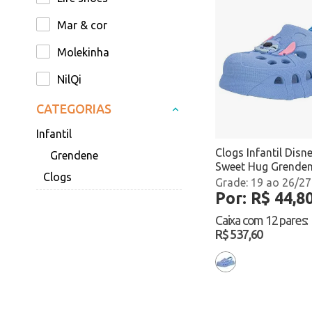
Mar & cor
Molekinha
NilQi
Zaxy
CATEGORIAS
Infantil
Clogs Infantil Disne
Grendene
Sweet Hug Grenden
Clogs
Azul Atacado
19 ao 26/27
Por: R$ 44,8
Caixa com
12 pares
:
R$ 537,60