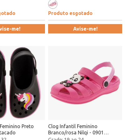
gotado
Produto esgotado
vise-me!
Avise-me!
l Feminino Preto
Clog Infantil Feminino
Atacado
Branco/rosa Nilqi - 0901
Atacado
 32
19 ao 24