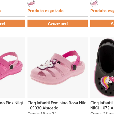
o
Produto esgotado
Produto es
me!
Avise-me!
A
no Pink Nilqi
Clog Infantil Feminino Rosa Nilqi
Clog Infanti
- 09030 Atacado
NilQi - 072 
19 ao 24
25 ao