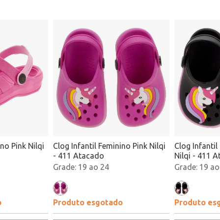
no Pink Nilqi
Clog Infantil Feminino Pink Nilqi
Clog Infanti
- 411 Atacado
Nilqi - 411 
19 ao 24
19 ao
o
Produto esgotado
Produto es