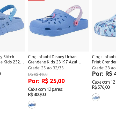
y Stitch
Clog Infantil Disney Urban
Clogs Infanti
e Kids 23242
Grendene Kids 23197 Azul
Print Grende
Atacado
Atacado
25 ao 32/33
28 ao
0
Por: R$ 
De: R$ 44,60
Por: R$ 25,00
Caixa com
12
R$ 576,00
Caixa com
12 pares
:
R$ 300,00