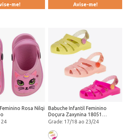
vise-me!
Avise-me!
 Feminino Rosa Nilqi
Babuche Infantil Feminino
do
Doçura Zaxynina 18051
Sortidos Atacado
 24
17/18 ao 23/24