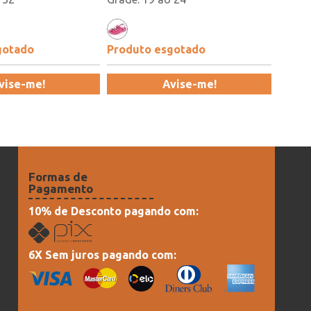
gotado
Produto esgotado
vise-me!
Avise-me!
Formas de
Pagamento
10% de Desconto pagando com:
6X Sem juros pagando com: