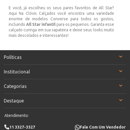
E você, já escolheu os seus pares favoritos de All Star?
Aqui Na Clóvis Calçados você encontra uma variedade
enorme de modelos Converse para todos os gostos,
incluindo
All Star infantil
para os pequenos. Garanta esse
calçado curinga em sua sapateira e deixe seus looks muito
mais descolados e interessantes!
Políticas
Institucional
Categorias
Destaque
Atendimento:
11 3327-3327
Fale Com Um Vendedor