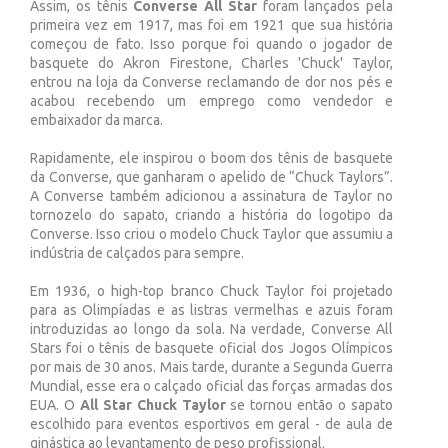
Assim, os tênis
Converse All Star
foram lançados pela
primeira vez em 1917, mas foi em 1921 que sua história
começou de fato. Isso porque foi quando o jogador de
basquete do Akron Firestone, Charles 'Chuck' Taylor,
entrou na loja da Converse reclamando de dor nos pés e
acabou recebendo um emprego como vendedor e
embaixador da marca.
Rapidamente, ele inspirou o boom dos tênis de basquete
da Converse, que ganharam o apelido de “Chuck Taylors”.
A Converse também adicionou a assinatura de Taylor no
tornozelo do sapato, criando a história do logotipo da
Converse. Isso criou o modelo Chuck Taylor que assumiu a
indústria de calçados para sempre.
Em 1936, o high-top branco Chuck Taylor foi projetado
para as Olimpíadas e as listras vermelhas e azuis foram
introduzidas ao longo da sola. Na verdade, Converse All
Stars foi o tênis de basquete oficial dos Jogos Olímpicos
por mais de 30 anos. Mais tarde, durante a Segunda Guerra
Mundial, esse era o calçado oficial das forças armadas dos
EUA. O
All Star Chuck Taylor
se tornou então o sapato
escolhido para eventos esportivos em geral - de aula de
ginástica ao levantamento de peso profissional.