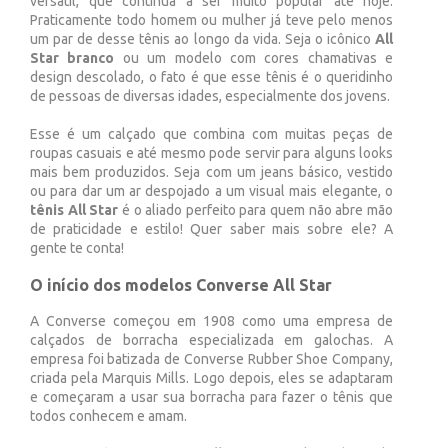
versátil, que continua a ser muito popular até hoje.
Praticamente todo homem ou mulher já teve pelo menos
um par de desse tênis ao longo da vida. Seja o icônico
All
Star branco
ou um modelo com cores chamativas e
design descolado, o fato é que esse tênis é o queridinho
de pessoas de diversas idades, especialmente dos jovens.
Esse é um calçado que combina com muitas peças de
roupas casuais e até mesmo pode servir para alguns looks
mais bem produzidos. Seja com um jeans básico, vestido
ou para dar um ar despojado a um visual mais elegante, o
tênis All Star
é o aliado perfeito para quem não abre mão
de praticidade e estilo! Quer saber mais sobre ele? A
gente te conta!
O início dos modelos Converse All Star
A Converse começou em 1908 como uma empresa de
calçados de borracha especializada em galochas. A
empresa foi batizada de Converse Rubber Shoe Company,
criada pela Marquis Mills. Logo depois, eles se adaptaram
e começaram a usar sua borracha para fazer o tênis que
todos conhecem e amam.