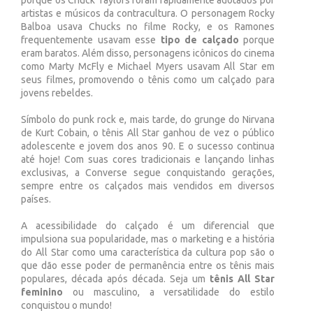
porque os Chuck Taylors foram rapidamente adotados por
artistas e músicos da contracultura. O personagem Rocky
Balboa usava Chucks no filme Rocky, e os Ramones
frequentemente usavam esse
tipo de calçado
porque
eram baratos. Além disso, personagens icônicos do cinema
como Marty McFly e Michael Myers usavam All Star em
seus filmes, promovendo o tênis como um calçado para
jovens rebeldes.
Símbolo do punk rock e, mais tarde, do grunge do Nirvana
de Kurt Cobain, o tênis All Star ganhou de vez o público
adolescente e jovem dos anos 90. E o sucesso continua
até hoje! Com suas cores tradicionais e lançando linhas
exclusivas, a Converse segue conquistando gerações,
sempre entre os calçados mais vendidos em diversos
países.
A acessibilidade do calçado é um diferencial que
impulsiona sua popularidade, mas o marketing e a história
do All Star como uma característica da cultura pop são o
que dão esse poder de permanência entre os tênis mais
populares, década após década. Seja um
tênis All Star
feminino
ou masculino, a versatilidade do estilo
conquistou o mundo!