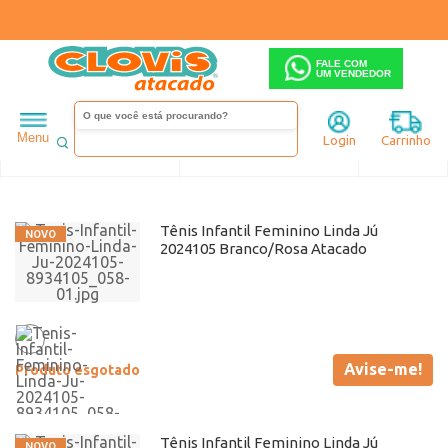
FALE COM
UM VENDEDOR
Infantil
Linda ju
Menu
Login
Carrinho
Ordenar
Filtrar
Tênis Infantil Feminino Linda Jú
2024105 Branco/Rosa Atacado
Avise-me!
Produto esgotado
Tênis Infantil Feminino Linda Jú