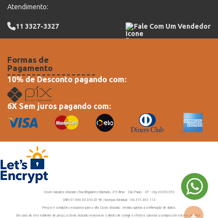
Atendimento:
11 3327-3327
Fale Com Um Vendedor
Formas de
Pagamento
10% de Desconto pagando com:
6X Sem juros pagando com:
Clovis Calçados Atacado | Rua Brigadeiro Machado, 215 Brás - São Paulo - SP - Cep 03050-050
CNPJ 07.888.632/0023-98 | Inscriçao Estadual: 144.370.453.112
Preços e condições exclusivos para o site Clovis Atacado. Vendas sujeitas à confirmação de dados.
Em caso de erro evidente de preço, a Clovis Atacado reserva-se o direito de corrigir a oferta e cancelar a compra com estorno do valor.