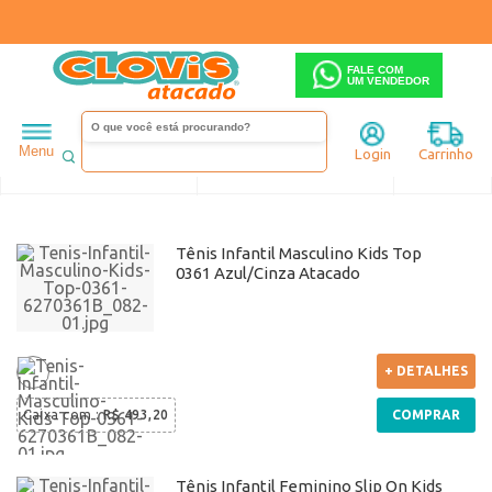
FALE COM
UM VENDEDOR
Infantil
Kids top
Menu
Login
Carrinho
Ordenar
Filtrar
Tênis Infantil Masculino Kids Top
0361 Azul/Cinza Atacado
+ DETALHES
Caixa com
:
R$ 493,20
COMPRAR
Tênis Infantil Feminino Slip On Kids