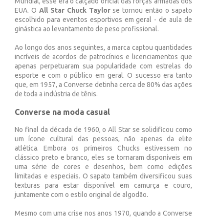
Mundial, esse era o calçado oficial das forças armadas dos
EUA. O
All Star Chuck Taylor
se tornou então o sapato
escolhido para eventos esportivos em geral - de aula de
ginástica ao levantamento de peso profissional.
Ao longo dos anos seguintes, a marca captou quantidades
incríveis de acordos de patrocínios e licenciamentos que
apenas perpetuaram sua popularidade com estrelas do
esporte e com o público em geral. O sucesso era tanto
que, em 1957, a Converse detinha cerca de 80% das ações
de toda a indústria de tênis.
Converse na moda casual
No final da década de 1960, o All Star se solidificou como
um ícone cultural das pessoas, não apenas da elite
atlética. Embora os primeiros Chucks estivessem no
clássico preto e branco, eles se tornaram disponíveis em
uma série de cores e desenhos, bem como edições
limitadas e especiais. O sapato também diversificou suas
texturas para estar disponível em camurça e couro,
juntamente com o estilo original de algodão.
Mesmo com uma crise nos anos 1970, quando a Converse