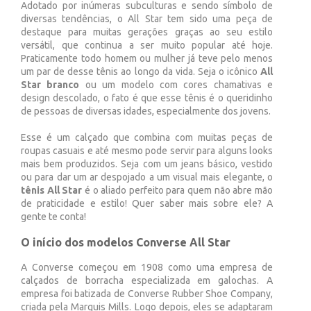
Adotado por inúmeras subculturas e sendo símbolo de
diversas tendências, o All Star tem sido uma peça de
destaque para muitas gerações graças ao seu estilo
versátil, que continua a ser muito popular até hoje.
Praticamente todo homem ou mulher já teve pelo menos
um par de desse tênis ao longo da vida. Seja o icônico
All
Star branco
ou um modelo com cores chamativas e
design descolado, o fato é que esse tênis é o queridinho
de pessoas de diversas idades, especialmente dos jovens.
Esse é um calçado que combina com muitas peças de
roupas casuais e até mesmo pode servir para alguns looks
mais bem produzidos. Seja com um jeans básico, vestido
ou para dar um ar despojado a um visual mais elegante, o
tênis All Star
é o aliado perfeito para quem não abre mão
de praticidade e estilo! Quer saber mais sobre ele? A
gente te conta!
O início dos modelos Converse All Star
A Converse começou em 1908 como uma empresa de
calçados de borracha especializada em galochas. A
empresa foi batizada de Converse Rubber Shoe Company,
criada pela Marquis Mills. Logo depois, eles se adaptaram