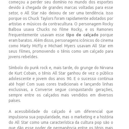
começou a perder seu domínio no mundo dos esportes
devido à chegada de grandes marcas voltadas para esse
setor, o All Star não deixou de ser uma tendência. Isso
porque os Chuck Taylors foram rapidamente adotados por
artistas e músicos da contracultura. O personagem Rocky
Balboa usava Chucks no filme Rocky, e os Ramones
frequentemente usavam esse
tipo de calçado
porque
eram baratos. Além disso, personagens icônicos do cinema
como Marty McFly e Michael Myers usavam All Star em
seus filmes, promovendo o tênis como um calçado para
jovens rebeldes.
Símbolo do punk rock e, mais tarde, do grunge do Nirvana
de Kurt Cobain, o tênis All Star ganhou de vez o público
adolescente e jovem dos anos 90. E o sucesso continua
até hoje! Com suas cores tradicionais e lançando linhas
exclusivas, a Converse segue conquistando gerações,
sempre entre os calçados mais vendidos em diversos
países.
A acessibilidade do calçado é um diferencial que
impulsiona sua popularidade, mas o marketing e a história
do All Star como uma característica da cultura pop são o
que dão esse poder de permanência entre os tênis mais