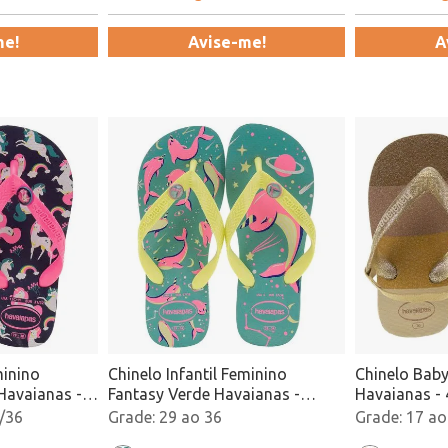
me!
Avise-me!
A
minino
Chinelo Infantil Feminino
Chinelo Baby
Havaianas -
Fantasy Verde Havaianas -
Havaianas -
4103405 Atacado
/36
29 ao 36
17 ao