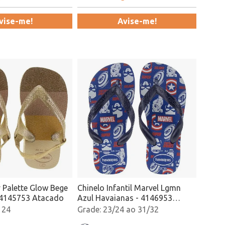
vise-me!
Avise-me!
 Palette Glow Bege
Chinelo Infantil Marvel Lgmn
 4145753 Atacado
Azul Havaianas - 4146953
Atacado
 24
23/24 ao 31/32