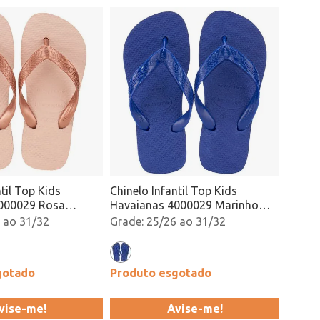
til Top Kids
Chinelo Infantil Top Kids
000029 Rosa
Havaianas 4000029 Marinho
Atacado
 ao 31/32
25/26 ao 31/32
gotado
Produto esgotado
vise-me!
Avise-me!