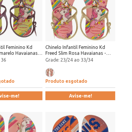
ntil Feminino Kd
Chinelo Infantil Feminino Kd
marelo Havaianas -
Freed Slim Rosa Havaianas -
acado
4144882 Atacado
 36
23/24 ao 33/34
gotado
Produto esgotado
vise-me!
Avise-me!