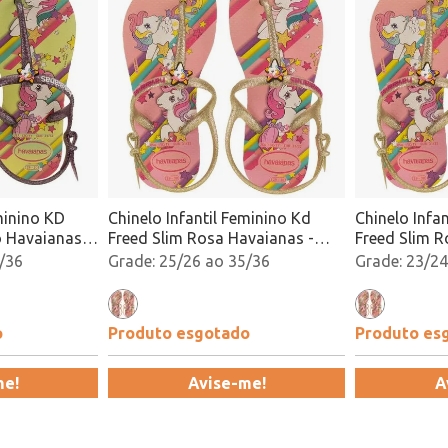
minino KD
Chinelo Infantil Feminino Kd
Chinelo Infa
 Havaianas -
Freed Slim Rosa Havaianas -
Freed Slim R
4144882 Atacado
4144882 At
/36
25/26 ao 35/36
23/24
o
Produto esgotado
Produto es
me!
Avise-me!
A