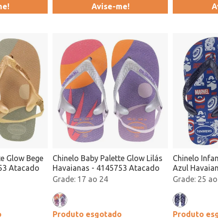
me!
Avise-me!
A
te Glow Bege
Chinelo Baby Palette Glow Lilás
Chinelo Infa
53 Atacado
Havaianas - 4145753 Atacado
Azul Havaia
Atacado
17 ao 24
25 ao
o
Produto esgotado
Produto es