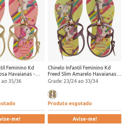
ntil Feminino Kd
Chinelo Infantil Feminino Kd
osa Havaianas -
Freed Slim Amarelo Havaianas -
acado
4144882 Atacado
 ao 35/36
23/24 ao 33/34
gotado
Produto esgotado
vise-me!
Avise-me!