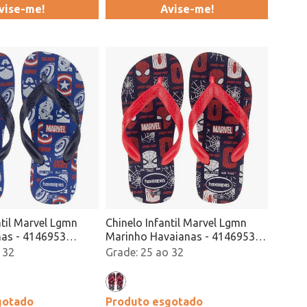
vise-me!
Avise-me!
ntil Marvel Lgmn
Chinelo Infantil Marvel Lgmn
nas - 4146953
Marinho Havaianas - 4146953
Atacado
 32
25 ao 32
gotado
Produto esgotado