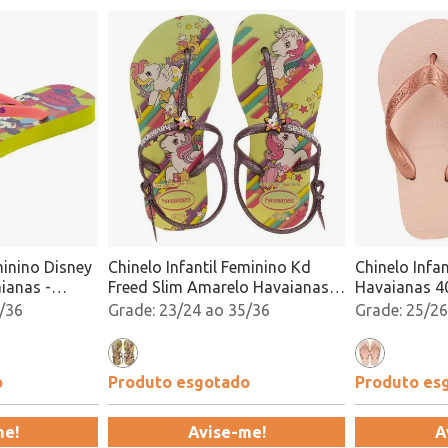
minino Disney
Chinelo Infantil Feminino Kd
Chinelo Infan
ianas -
Freed Slim Amarelo Havaianas -
Havaianas 4
4144882 Atacado
Atacado
/36
23/24 ao 35/36
25/26
o
Produto esgotado
Produto es
me!
Avise-me!
A