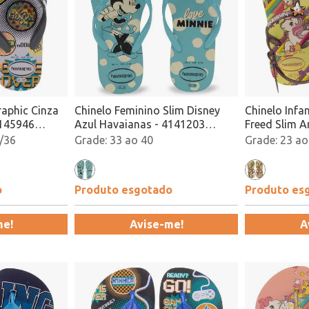
raphic Cinza
Chinelo Feminino Slim Disney
Chinelo Infa
4145946
Azul Havaianas - 4141203
Freed Slim A
Atacado
4144882 At
/36
33 ao 40
23 ao
o
Produto esgotado
Produto es
me!
Avise-me!
A