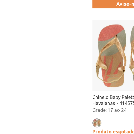
Avise-
Chinelo Baby Palet
Havaianas - 41457
17 ao 24
Produto esgotad