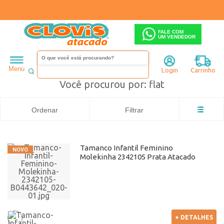
FALE COM
UM VENDEDOR
Infantil
flat
Menu
Login
Carrinho
Você procurou por: flat
Ordenar
Filtrar
Tamanco Infantil Feminino
Molekinha 2342105 Prata Atacado
+ DETALHES