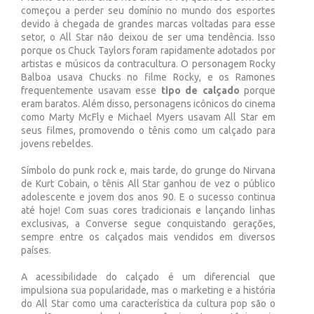
começou a perder seu domínio no mundo dos esportes
devido à chegada de grandes marcas voltadas para esse
setor, o All Star não deixou de ser uma tendência. Isso
porque os Chuck Taylors foram rapidamente adotados por
artistas e músicos da contracultura. O personagem Rocky
Balboa usava Chucks no filme Rocky, e os Ramones
frequentemente usavam esse
tipo de calçado
porque
eram baratos. Além disso, personagens icônicos do cinema
como Marty McFly e Michael Myers usavam All Star em
seus filmes, promovendo o tênis como um calçado para
jovens rebeldes.
Símbolo do punk rock e, mais tarde, do grunge do Nirvana
de Kurt Cobain, o tênis All Star ganhou de vez o público
adolescente e jovem dos anos 90. E o sucesso continua
até hoje! Com suas cores tradicionais e lançando linhas
exclusivas, a Converse segue conquistando gerações,
sempre entre os calçados mais vendidos em diversos
países.
A acessibilidade do calçado é um diferencial que
impulsiona sua popularidade, mas o marketing e a história
do All Star como uma característica da cultura pop são o