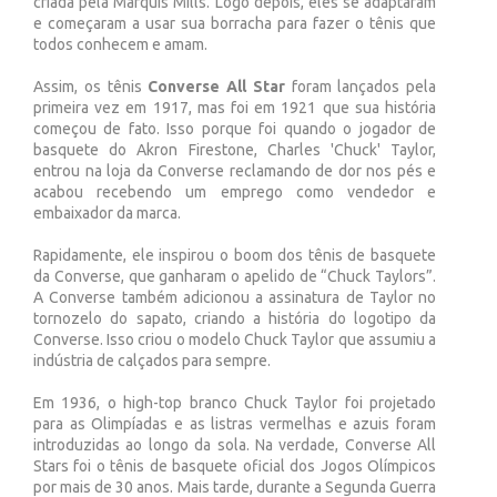
criada pela Marquis Mills. Logo depois, eles se adaptaram
e começaram a usar sua borracha para fazer o tênis que
todos conhecem e amam.
Assim, os tênis
Converse All Star
foram lançados pela
primeira vez em 1917, mas foi em 1921 que sua história
começou de fato. Isso porque foi quando o jogador de
basquete do Akron Firestone, Charles 'Chuck' Taylor,
entrou na loja da Converse reclamando de dor nos pés e
acabou recebendo um emprego como vendedor e
embaixador da marca.
Rapidamente, ele inspirou o boom dos tênis de basquete
da Converse, que ganharam o apelido de “Chuck Taylors”.
A Converse também adicionou a assinatura de Taylor no
tornozelo do sapato, criando a história do logotipo da
Converse. Isso criou o modelo Chuck Taylor que assumiu a
indústria de calçados para sempre.
Em 1936, o high-top branco Chuck Taylor foi projetado
para as Olimpíadas e as listras vermelhas e azuis foram
introduzidas ao longo da sola. Na verdade, Converse All
Stars foi o tênis de basquete oficial dos Jogos Olímpicos
por mais de 30 anos. Mais tarde, durante a Segunda Guerra