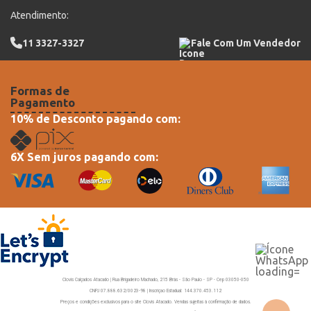
Atendimento:
11 3327-3327
Fale Com Um Vendedor
Formas de
Pagamento
10% de Desconto pagando com:
6X Sem juros pagando com:
Clovis Calçados Atacado | Rua Brigadeiro Machado, 215 Brás - São Paulo - SP - Cep 03050-050
CNPJ 07.888.632/0023-98 | Inscriçao Estadual: 144.370.453.112
Preços e condições exclusivos para o site Clovis Atacado. Vendas sujeitas à confirmação de dados.