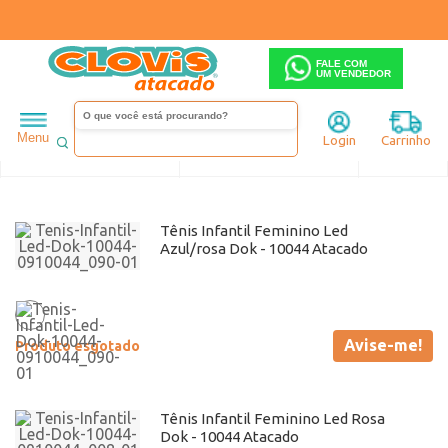
FALE COM
UM VENDEDOR
Infantil
Dok
Menu
Login
Carrinho
Ordenar
Filtrar
Tênis Infantil Feminino Led
Azul/rosa Dok - 10044 Atacado
Avise-me!
Produto esgotado
Tênis Infantil Feminino Led Rosa
Dok - 10044 Atacado