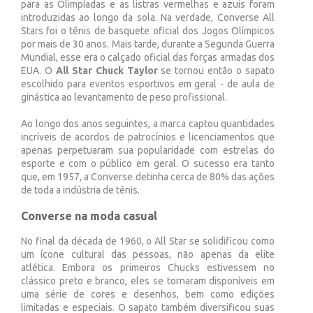
para as Olimpíadas e as listras vermelhas e azuis foram
introduzidas ao longo da sola. Na verdade, Converse All
Stars foi o tênis de basquete oficial dos Jogos Olímpicos
por mais de 30 anos. Mais tarde, durante a Segunda Guerra
Mundial, esse era o calçado oficial das forças armadas dos
EUA. O
All Star Chuck Taylor
se tornou então o sapato
escolhido para eventos esportivos em geral - de aula de
ginástica ao levantamento de peso profissional.
Ao longo dos anos seguintes, a marca captou quantidades
incríveis de acordos de patrocínios e licenciamentos que
apenas perpetuaram sua popularidade com estrelas do
esporte e com o público em geral. O sucesso era tanto
que, em 1957, a Converse detinha cerca de 80% das ações
de toda a indústria de tênis.
Converse na moda casual
No final da década de 1960, o All Star se solidificou como
um ícone cultural das pessoas, não apenas da elite
atlética. Embora os primeiros Chucks estivessem no
clássico preto e branco, eles se tornaram disponíveis em
uma série de cores e desenhos, bem como edições
limitadas e especiais. O sapato também diversificou suas