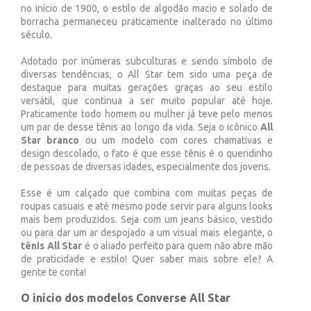
no início de 1900, o estilo de algodão macio e solado de
borracha permaneceu praticamente inalterado no último
século.
Adotado por inúmeras subculturas e sendo símbolo de
diversas tendências, o All Star tem sido uma peça de
destaque para muitas gerações graças ao seu estilo
versátil, que continua a ser muito popular até hoje.
Praticamente todo homem ou mulher já teve pelo menos
um par de desse tênis ao longo da vida. Seja o icônico
All
Star branco
ou um modelo com cores chamativas e
design descolado, o fato é que esse tênis é o queridinho
de pessoas de diversas idades, especialmente dos jovens.
Esse é um calçado que combina com muitas peças de
roupas casuais e até mesmo pode servir para alguns looks
mais bem produzidos. Seja com um jeans básico, vestido
ou para dar um ar despojado a um visual mais elegante, o
tênis All Star
é o aliado perfeito para quem não abre mão
de praticidade e estilo! Quer saber mais sobre ele? A
gente te conta!
O início dos modelos Converse All Star