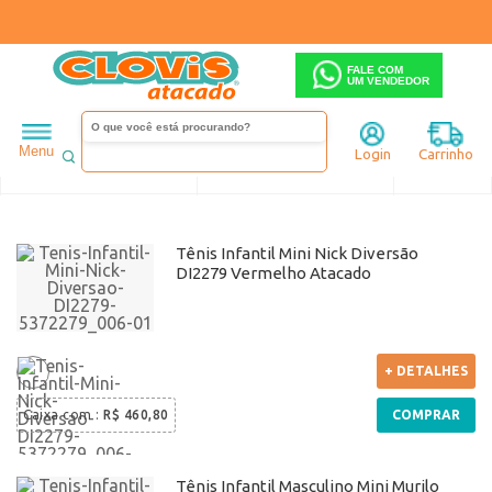
FALE COM
UM VENDEDOR
Infantil
Diversão
Menu
Login
Carrinho
Ordenar
Filtrar
Tênis Infantil Mini Nick Diversão
DI2279 Vermelho Atacado
+ DETALHES
Caixa com
:
R$ 460,80
COMPRAR
Tênis Infantil Masculino Mini Murilo