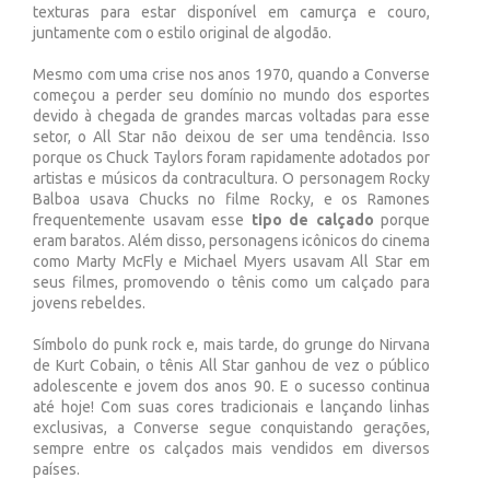
texturas para estar disponível em camurça e couro,
juntamente com o estilo original de algodão.
Mesmo com uma crise nos anos 1970, quando a Converse
começou a perder seu domínio no mundo dos esportes
devido à chegada de grandes marcas voltadas para esse
setor, o All Star não deixou de ser uma tendência. Isso
porque os Chuck Taylors foram rapidamente adotados por
artistas e músicos da contracultura. O personagem Rocky
Balboa usava Chucks no filme Rocky, e os Ramones
frequentemente usavam esse
tipo de calçado
porque
eram baratos. Além disso, personagens icônicos do cinema
como Marty McFly e Michael Myers usavam All Star em
seus filmes, promovendo o tênis como um calçado para
jovens rebeldes.
Símbolo do punk rock e, mais tarde, do grunge do Nirvana
de Kurt Cobain, o tênis All Star ganhou de vez o público
adolescente e jovem dos anos 90. E o sucesso continua
até hoje! Com suas cores tradicionais e lançando linhas
exclusivas, a Converse segue conquistando gerações,
sempre entre os calçados mais vendidos em diversos
países.