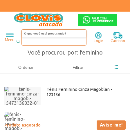
FALE COM
UM VENDEDOR
Feminino
Tênis
Busca: feminino
x
Magoblan
feminino
Menu
Login
Carrinho
Você procurou por: feminino
Ordenar
Filtrar
Tênis Feminino Cinza Magoblan -
123136
Avise-me!
Produto esgotado