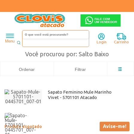
FALE COM
UM VENDEDOR
Feminino
Sapato
Busca: Salto Baixo
x
Vivet
Salto Baixo
Menu
Login
Carrinho
Você procurou por: Salto Baixo
Ordenar
Filtrar
Sapato Feminino Mule Marinho
Vivet - 5701101 Atacado
Avise-me!
Produto esgotado