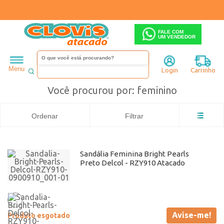
FALE COM
UM VENDEDOR
Feminino
Sandália
Salto baixo
Busca: feminino
x
Delcol
feminino
Menu
Login
Carrinho
Você procurou por: feminino
Ordenar
Filtrar
Sandália Feminina Bright Pearls
Preto Delcol - RZY910 Atacado
Avise-me!
Produto esgotado