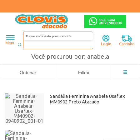
FALE COM
UM VENDEDOR
Feminino
Sandália
Anabela
Busca: anabela
x
Usaflex
anabela
Menu
Login
Carrinho
Você procurou por: anabela
Ordenar
Filtrar
Sandália Feminina Anabela Usaflex
MM0902 Preto Atacado