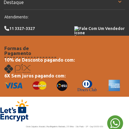
Destaque
Atendimento:
11 3327-3327
Fale Com Um Vendedor
Formas de
Pagamento
10% de Desconto pagando com:
6X Sem juros pagando com:
Clovis Calçados Atacado | Rua Brigadeiro Machado, 215 Brás - São Paulo - SP - Cep 03050-050