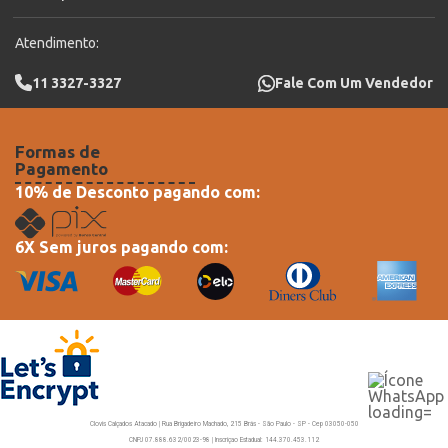
Atendimento:
11 3327-3327
Fale Com Um Vendedor
Formas de
Pagamento
10% de Desconto pagando com:
6X Sem juros pagando com:
Clovis Calçados Atacado | Rua Brigadeiro Machado, 215 Brás - São Paulo - SP - Cep 03050-050
CNPJ 07.888.632/0023-98 | Inscriçao Estadual: 144.370.453.112