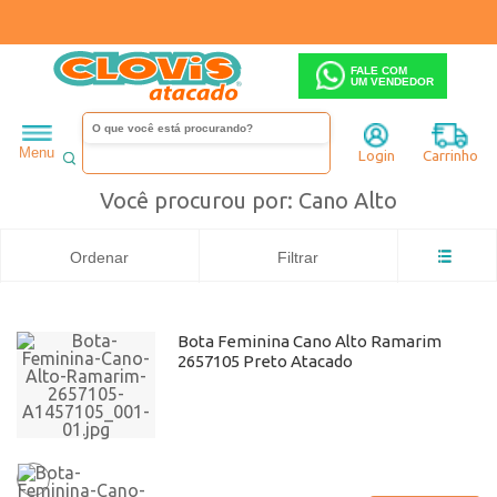
FALE COM
UM VENDEDOR
Feminino
Bota
Cano alto
Busca: Cano Alto
x
Ramarim
Cano Alto
Menu
Login
Carrinho
Você procurou por: Cano Alto
Ordenar
Filtrar
Bota Feminina Cano Alto Ramarim
2657105 Preto Atacado