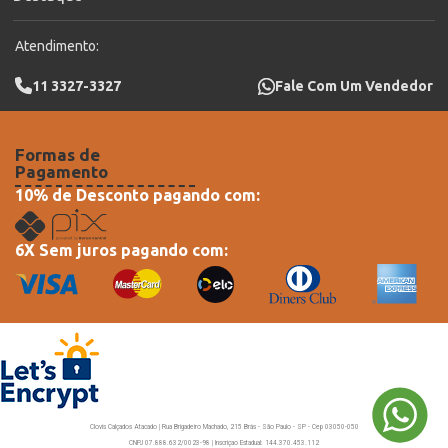
Atendimento:
11 3327-3327
Fale Com Um Vendedor
Formas de
Pagamento
10% de Desconto pagando com:
6X Sem juros pagando com:
Clovis Calçados Atacado | Rua Brigadeiro Machado, 215 Brás - São Paulo - SP - Cep 03050-050
CNPJ 07.888.632/0023-98 | Inscriçao Estadual: 144.370.453.112