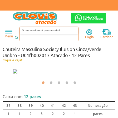
FALE COM
UM VENDEDOR
Masculino
Chuteira
Menu
Login
Carrinho
Código:
7472013-065
Chuteira Masculina Society Illusion Cinza/verde
Umbro - U01fb002013 Atacado - 12 Pares
Clique e veja!
Caixa com
12 pares
37
38
39
40
41
42
43
1
1
2
3
2
2
1
pares