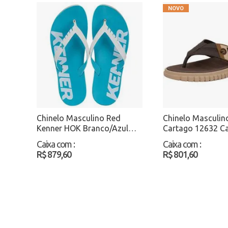
Chinelo Masculino Red
Chinelo Masculin
Kenner HOK Branco/Azul
Cartago 12632 C
Atacado
Atacado
Caixa com
:
Caixa com
:
R$ 879,60
R$ 801,60