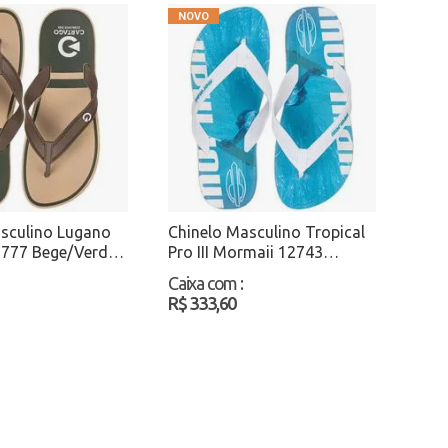
sculino Lugano
Chinelo Masculino Tropical
2777 Bege/Verde
Pro III Mormaii 12743
Branco/Azul Atacado
Caixa com
:
R$ 333,60