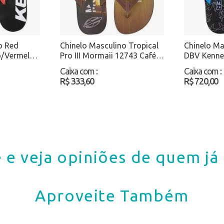
o Red
Chinelo Masculino Tropical
Chinelo M
o/Vermelho
Pro III Mormaii 12743 Café
DBV Kenner
Atacado
Atacado
Caixa com
:
Caixa com
:
R$ 333,60
R$ 720,00
 e veja opiniões de quem j
Aproveite Também