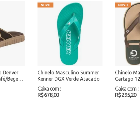
o Denver
Chinelo Masculino Summer
Chinelo Ma
afé/Bege
Kenner DGX Verde Atacado
Cartago 1
Atacado
Caixa com
:
Caixa com
:
R$ 678,00
R$ 295,20