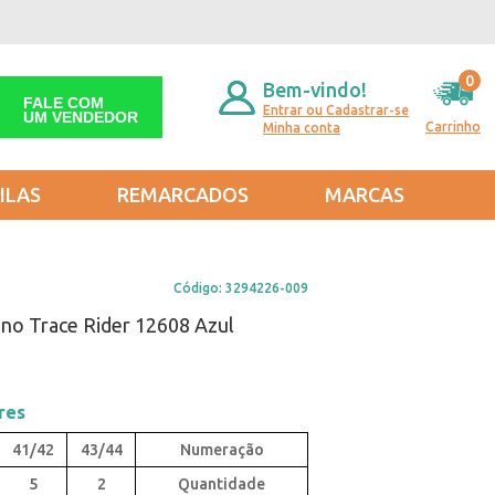
0
Bem-vindo!
FALE COM
Entrar ou Cadastrar-se
UM VENDEDOR
Carrinho
Minha conta
ILAS
REMARCADOS
MARCAS
Código:
3294226-009
ino Trace Rider 12608 Azul
res
41/42
43/44
5
2
Quantidade