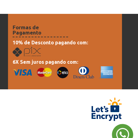
Formas de
Pagamento
10% de Desconto pagando com:
6X Sem juros pagando com: