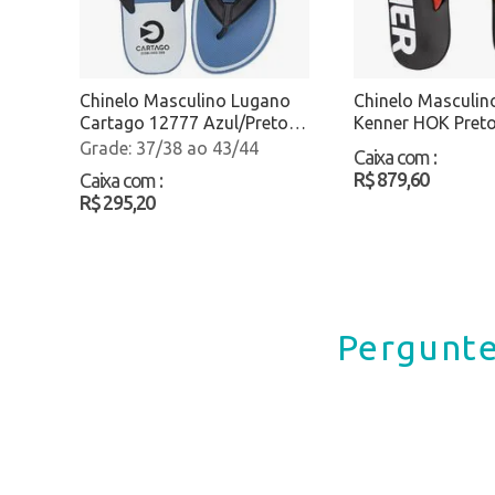
Chinelo Masculino Lugano
Chinelo Masculin
Cartago 12777 Azul/Preto
Kenner HOK Pret
Atacado
Atacado
37/38 ao 43/44
Caixa com
:
R$ 879,60
Caixa com
:
R$ 295,20
Pergunte