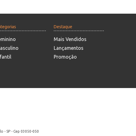
tegorias
Destaque
eminino
Mais Vendidos
asculino
Lançamentos
fantil
Promoção
lo - SP - Cep 03050-050