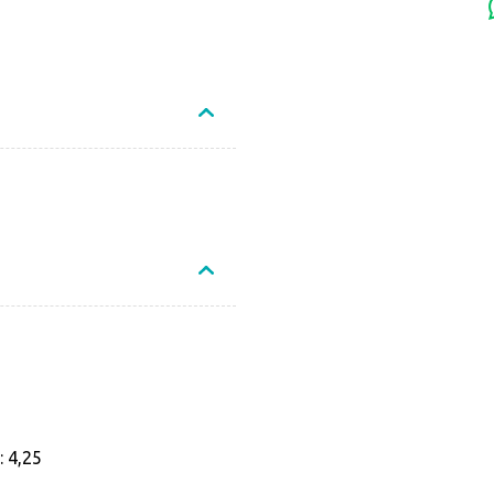
Não sei o CEP
 4,25