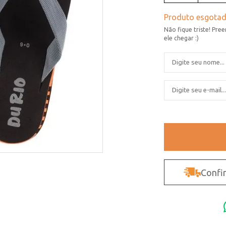
Confir
Não sei o CEP