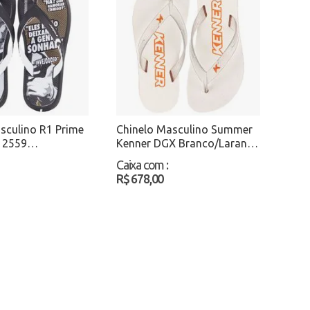
sculino R1 Prime
Chinelo Masculino Summer
12559
Kenner DGX Branco/Laranja
nco Atacado
Atacado
Caixa com
:
R$ 678,00