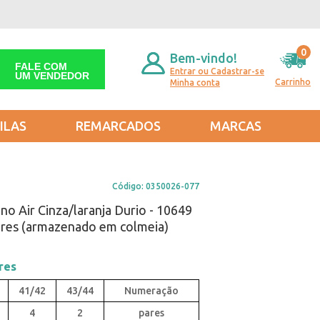
0
Bem-vindo!
FALE COM
Entrar ou Cadastrar-se
UM VENDEDOR
Carrinho
Minha conta
ILAS
REMARCADOS
MARCAS
Código:
0350026-077
no Air Cinza/laranja Durio - 10649
ares (armazenado em colmeia)
res
41/42
43/44
4
2
pares