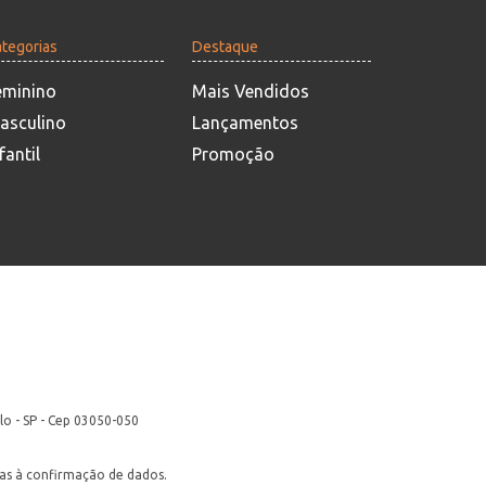
tegorias
Destaque
eminino
Mais Vendidos
asculino
Lançamentos
fantil
Promoção
lo - SP - Cep 03050-050
itas à confirmação de dados.