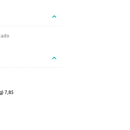
acado
g) 7,85