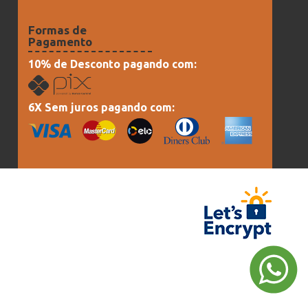
Formas de
Pagamento
10% de Desconto pagando com:
6X Sem juros pagando com: