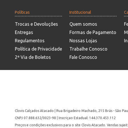
Políticas
Institucional
Ca
Trocas e Devoluções
Quem somos
F
Entregas
Formas de Pagamento
M
Regulamentos
Nossas Lojas
In
Política de Privacidade
Trabalhe Conosco
2ª Via de Boletos
Fale Conosco
Clovis Calçados Atacado | Rua Brigadeiro Machado, 215 Brás - São Pau
CNPJ 07.888.632/0023-98 | Inscriçao Estadual: 144.370.453.112
Preços e condições exclusivos para o site Clovis Atacado. Vendas suje