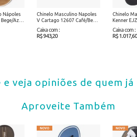
o Nápoles
Chinelo Masculino Napoles
Chinelo Ma
 Bege/Azul
V Cartago 12607 Café/Bege
Kenner EJZ
Atacado
Atacado
Caixa com
:
Caixa com
:
R$ 943,20
R$ 1.017,6
 e veja opiniões de quem j
Aproveite Também