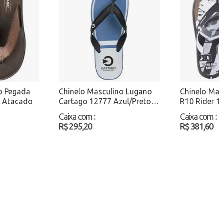
o Pegada
Chinelo Masculino Lugano
Chinelo Ma
 Atacado
Cartago 12777 Azul/Preto
R10 Rider 
Atacado
Preto/Bra
Caixa com
:
Caixa com
:
R$ 295,20
R$ 381,60