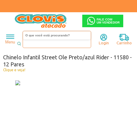
FALE COM
UM VENDEDOR
Infantil
Menino
Chinelo
Menu
Login
Carrinho
Código:
3291580-049
Chinelo Infantil Street Ole Preto/azul Rider - 11580 -
12 Pares
Clique e veja!