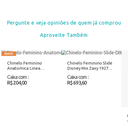
Pergunte e veja opiniões de quem já comprou
Aproveite Também
Chinelo Feminino
Chinelo Feminino Slide
Anatomica Linea
Disney Mix Zaxy 19271
Ipanema 27518 Bege
Marfim Atacado
Caixa com
:
Caixa com
:
Atacado
R$ 204,00
R$ 693,60