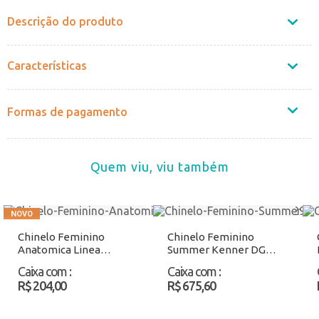
Descrição do produto
Características
Formas de pagamento
Quem viu, viu também
Chinelo Feminino
Chinelo Feminino
Anatomica Linea
Summer Kenner DGX
Ipanema 27518 Bege
Pink Atacado
Caixa com
:
Caixa com
:
Atacado
R$ 204,00
R$ 675,60