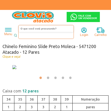
FALE COM
UM VENDEDOR
Feminino
Chinelo
Menu
Login
Carrinho
Código:
0445471-001
Chinelo Feminino Slide Preto Moleca - 5471200
Atacado - 12 Pares
Clique e veja!
Caixa com
12 pares
34
35
36
37
38
39
1
2
3
3
2
1
pares