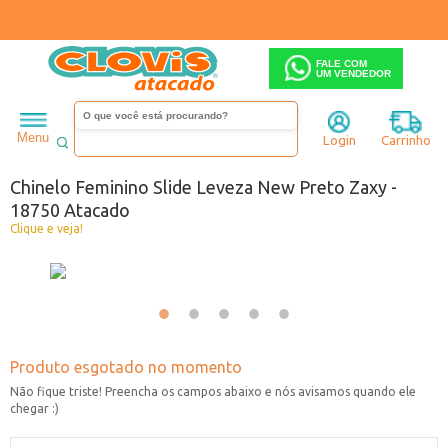
FALE COM
UM VENDEDOR
Feminino
Chinelo
Menu
Login
Carrinho
Código:
3298750-001
Chinelo Feminino Slide Leveza New Preto Zaxy -
18750 Atacado
Clique e veja!