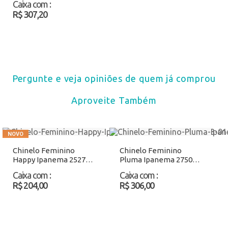
Caixa com
:
R$ 307,20
Pergunte e veja opiniões de quem já comprou
Aproveite Também
Chinelo Feminino
Chinelo Feminino
Happy Ipanema 25279
Pluma Ipanema 27507
Preto/Laranja Atacado
Azul Atacado
Caixa com
:
Caixa com
:
R$ 204,00
R$ 306,00