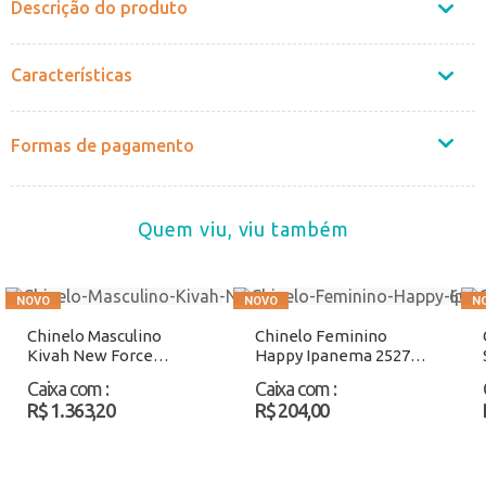
Descrição do produto
Características
Formas de pagamento
Quem viu, viu também
Chinelo Masculino
Chinelo Feminino
Kivah New Force
Happy Ipanema 25279
Kenner DTI
Preto/Laranja Atacado
Caixa com
:
Caixa com
:
Preto/Vermelho
R$ 1.363,20
R$ 204,00
Atacado