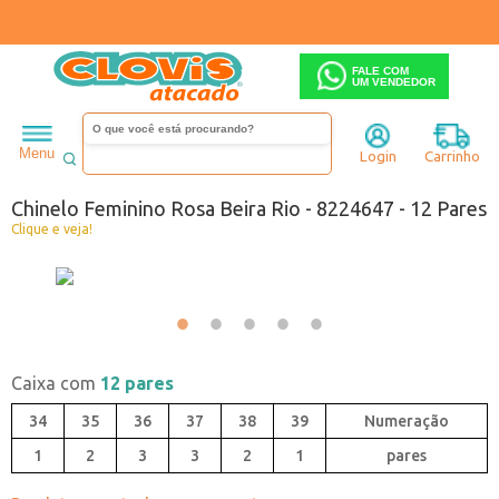
FALE COM
UM VENDEDOR
Feminino
Chinelo
Menu
Login
Carrinho
Código:
0444647-008
Chinelo Feminino Rosa Beira Rio - 8224647 - 12 Pares
Clique e veja!
Caixa com
12 pares
34
35
36
37
38
39
1
2
3
3
2
1
pares