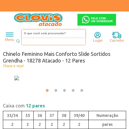
FALE COM
UM VENDEDOR
Feminino
Chinelo
Menu
Login
Carrinho
Código:
3298278-018
Chinelo Feminino Mais Conforto Slide Sortidos
Grendha - 18278 Atacado - 12 Pares
Clique e veja!
Caixa com
12 pares
33/34
35
36
37
38
39/40
2
2
2
2
2
2
pares