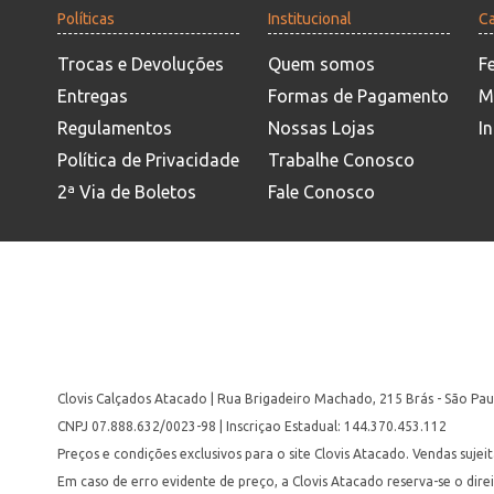
Políticas
Institucional
Ca
Trocas e Devoluções
Quem somos
F
Entregas
Formas de Pagamento
M
Regulamentos
Nossas Lojas
In
Política de Privacidade
Trabalhe Conosco
2ª Via de Boletos
Fale Conosco
Clovis Calçados Atacado | Rua Brigadeiro Machado, 215 Brás - São Pau
CNPJ 07.888.632/0023-98 | Inscriçao Estadual: 144.370.453.112
Preços e condições exclusivos para o site Clovis Atacado. Vendas suje
Em caso de erro evidente de preço, a Clovis Atacado reserva-se o dire