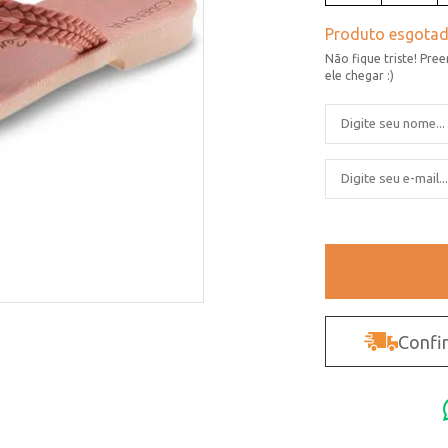
Confir
Não sei o CEP