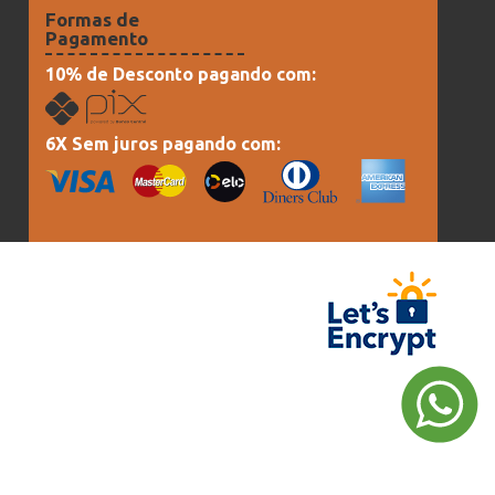
Formas de
Pagamento
10% de Desconto pagando com:
6X Sem juros pagando com: