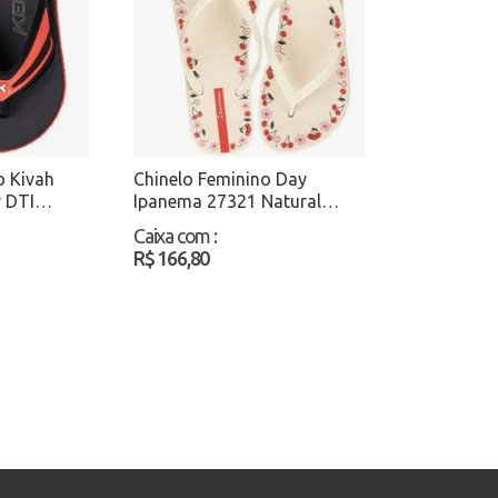
o Kivah
Chinelo Feminino Day
 DTI
Ipanema 27321 Natural
Atacado
Atacado
Caixa com
:
R$ 166,80