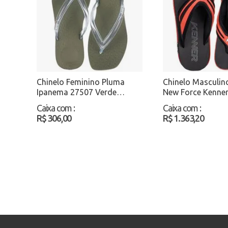
Chinelo Feminino Pluma
Chinelo Masculin
Ipanema 27507 Verde
New Force Kenner
Atacado
Preto/Vermelho 
Caixa com
:
Caixa com
:
R$ 306,00
R$ 1.363,20