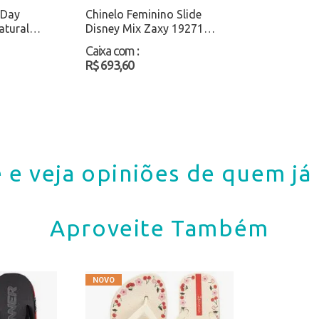
 Day
Chinelo Feminino Slide
atural
Disney Mix Zaxy 19271
Marfim Atacado
Caixa com
:
R$ 693,60
 e veja opiniões de quem j
Aproveite Também