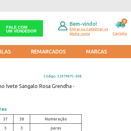
0
Bem-vindo!
FALE COM
Entrar ou Cadastrar-se
UM VENDEDOR
Carrinho
Minha conta
ILAS
REMARCADOS
MARCAS
Código:
3297987C-008
no Ivete Sangalo Rosa Grendha -
res
37
38
3
3
pares