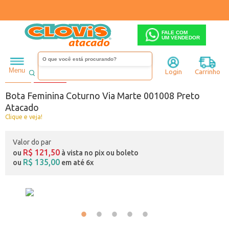
FALE COM
UM VENDEDOR
Feminino
Bota
Coturno
Menu
Login
Carrinho
Código:
B5830108-001
16% OFF
Bota Feminina Coturno Via Marte 001008 Preto
Atacado
Clique e veja!
Valor do par
R$ 121,50
ou
à vista no pix ou boleto
R$ 135,00
ou
em até 6x