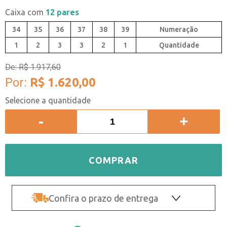
Caixa com
12 pares
34
35
36
37
38
39
1
2
3
3
2
1
Quantidade
De:
R$ 1.917,60
Por:
R$ 1.620,00
-
+
COMPRAR
Confira o prazo de entrega
OK