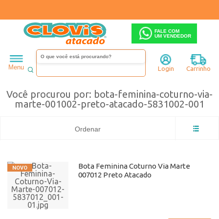
FALE COM
UM VENDEDOR
bota-feminina-coturno-via-marte-001002-preto-atacado-5831002-
Menu
001
Login
Carrinho
Você procurou por: bota-feminina-coturno-via-
marte-001002-preto-atacado-5831002-001
Ordenar
Bota Feminina Coturno Via Marte
007012 Preto Atacado