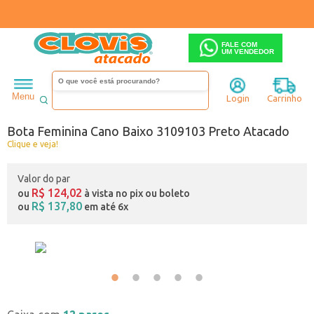
FALE COM
UM VENDEDOR
Feminino
Bota
Cano baixo
Menu
Login
Carrinho
Código:
0446319-001
Bota Feminina Cano Baixo 3109103 Preto Atacado
Clique e veja!
Valor do par
R$ 124,02
ou
à vista no pix ou boleto
R$ 137,80
ou
em até 6x