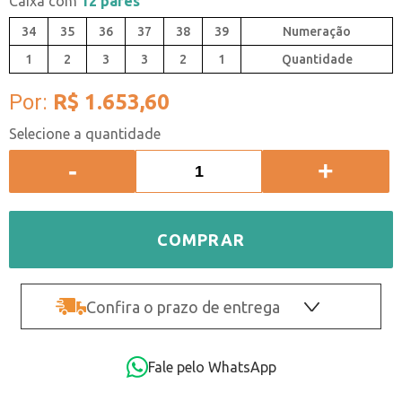
Caixa com
12 pares
34
35
36
37
38
39
1
2
3
3
2
1
Quantidade
Por:
R$ 1.653,60
-
+
COMPRAR
Confira o prazo de entrega
OK
Fale pelo WhatsApp
Não sei o CEP